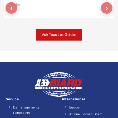
Guides
‹
›
Voir Tous Les Guides
Service
International
Déménagements
Europe
Particuliers
Afrique - Moyen-Orient