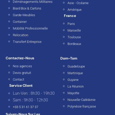
Déménagements Militaires
Asie - Océanie
Biard Box & Cartons
Amérique
Garde-Meubles
France
Container
Paris
Mobilité Professionnelle
Marseille
Relocation
Toulouse
Transfert Entreprise
Bordeaux
Contactez-Nous
Dom-Tom
Nos agences
Guadeloupe
Devis gratuit
Martinique
Contact
Guyane
Service Client
La Réunion
Lun-Ven : 8h30 - 19h30
Mayotte
Sam : 9h30 - 12h30
Nouvelle-Calédonie
Polynésie française
+33 5 31 61 37 37
Suivez-Nous Sur Les